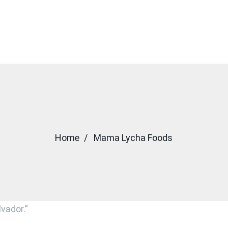
 Productos
Sobre nosotros
Contactos
Home
Mama Lycha Foods
vador.”